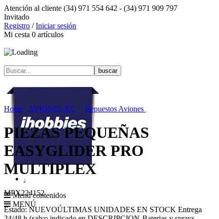
Atención al cliente
(34) 971 554 642 -
(34) 971 909 797
Invitado
Registro
/
Iniciar sesión
Mi cesta
0
artículos
Home
AVIONES RC
Repuestos Aviones
PIEZAS PEQUEÑAS
EASYGLIDER PRO
MULTIPLEX
MPX224152
Menú contenidos
MENÚ
Estado:
NUEVO
ÚLTIMAS UNIDADES EN STOCK
Entrega
24/48 h (salvo indicado en DESCRIPCION-Baterias y sprays