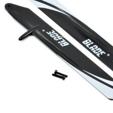
EQUIPOS RC
BATERIAS Y CARGADORES
JUEGOS MESA, CONSTRUCCION, PUZZLES
FILAMENTO IMPRESORA 3D
MOTORES Y ACCESORIOS
CURSOS Y TALLERES
ACCESORIOS, HERRAMIENTAS, PINTURAS,
MATERIALES
MAQUETAS ESTÁTICAS Y COLECCIÓN
ROBOTICA Y GADGETS ELECTRÓNICOS
SLOT Y SCALEXTRIC
TRENES
PATINES
USADOS Y LIQUIDACION
SERVICIOS PRESTADOS
PRESUPUESTOS