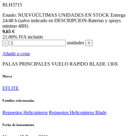
BLH3715
Estado:
NUEVO
ÚLTIMAS UNIDADES EN STOCK
Entrega
24/48 h (salvo indicado en DESCRIPCION-Baterias y sprays
minimo 48H)
9,65
€
21.00%
IVA incluido
unidades
-
+
Añadir a cesta
PALAS PRINCIPALES VUELO RAPIDO BLADE 130X
Marca
EFLITE
Familias relacionadas
Repuestos Helicopteros
Repuestos Helicopteros Blade
Fecha de lanzamiento