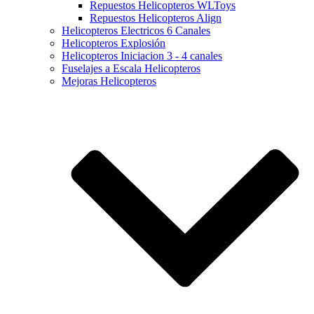
Repuestos Helicopteros WLToys
Repuestos Helicopteros Align
Helicopteros Electricos 6 Canales
Helicopteros Explosión
Helicopteros Iniciacion 3 - 4 canales
Fuselajes a Escala Helicopteros
Mejoras Helicopteros