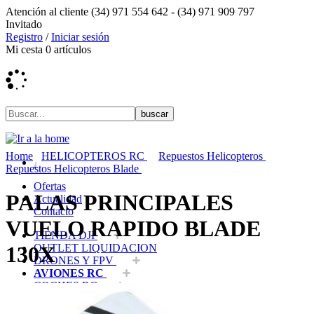
Atención al cliente
(34) 971 554 642 -
(34) 971 909 797
Invitado
Registro
/
Iniciar sesión
Mi cesta
0
artículos
Home
HELICOPTEROS RC
Repuestos Helicopteros
Repuestos Helicopteros Blade
Ofertas
PALAS PRINCIPALES
Actualidad
Contacto
VUELO RAPIDO BLADE
TIENDA DJI
OUTLET LIQUIDACION
130X
DRONES Y FPV
AVIONES RC
COCHES RC
BARCOS RC
HELICOPTEROS RC