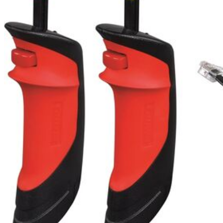
EQUIPOS RC
BATERIAS Y CARGADORES
JUEGOS MESA, CONSTRUCCION, PUZZLES
FILAMENTO IMPRESORA 3D
MOTORES Y ACCESORIOS
CURSOS Y TALLERES
ACCESORIOS, HERRAMIENTAS, PINTURAS,
MATERIALES
MAQUETAS ESTÁTICAS Y COLECCIÓN
ROBOTICA Y GADGETS ELECTRÓNICOS
SLOT Y SCALEXTRIC
TRENES
PATINES
USADOS Y LIQUIDACION
SERVICIOS PRESTADOS
PRESUPUESTOS