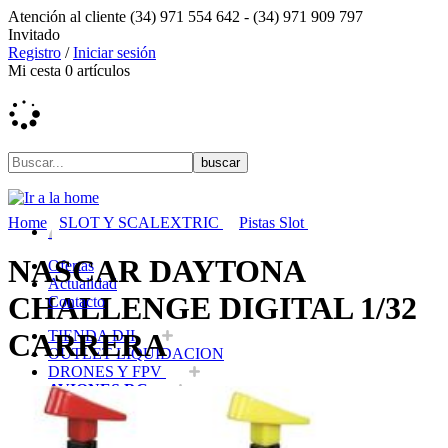
Atención al cliente
(34) 971 554 642 -
(34) 971 909 797
Invitado
Registro
/
Iniciar sesión
Mi cesta
0
artículos
Home
SLOT Y SCALEXTRIC
Pistas Slot
NASCAR DAYTONA
Ofertas
Actualidad
CHALLENGE DIGITAL 1/32
Contacto
TIENDA DJI
CARRERA
OUTLET LIQUIDACION
DRONES Y FPV
AVIONES RC
COCHES RC
BARCOS RC
HELICOPTEROS RC