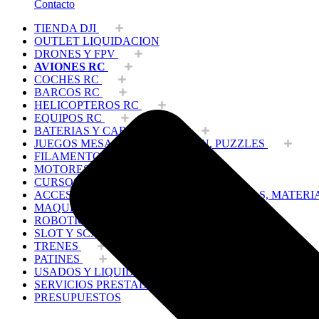
Contacto
TIENDA DJI
OUTLET LIQUIDACION
DRONES Y FPV
AVIONES RC
COCHES RC
BARCOS RC
HELICOPTEROS RC
EQUIPOS RC
BATERIAS Y CARGADORES
JUEGOS MESA, CONSTRUCCION, PUZZLES
FILAMENTO IMPRESORA 3D
MOTORES Y ACCESORIOS
CURSOS Y TALLERES
ACCESORIOS, HERRAMIENTAS, PINTURAS, MATERI
MAQUETAS ESTÁTICAS Y COLECCIÓN
ROBOTICA Y GADGETS ELECTRÓNICOS
SLOT Y SCALEXTRIC
TRENES
PATINES
USADOS Y LIQUIDACION
SERVICIOS PRESTADOS
PRESUPUESTOS