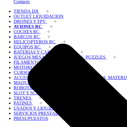
Contacto
TIENDA DJI
OUTLET LIQUIDACION
DRONES Y FPV
AVIONES RC
COCHES RC
BARCOS RC
HELICOPTEROS RC
EQUIPOS RC
BATERIAS Y CARGADORES
JUEGOS MESA, CONSTRUCCION, PUZZLES
FILAMENTO IMPRESORA 3D
MOTORES Y ACCESORIOS
CURSOS Y TALLERES
ACCESORIOS, HERRAMIENTAS, PINTURAS, MATERI
MAQUETAS ESTÁTICAS Y COLECCIÓN
ROBOTICA Y GADGETS ELECTRÓNICOS
SLOT Y SCALEXTRIC
TRENES
PATINES
USADOS Y LIQUIDACION
SERVICIOS PRESTADOS
PRESUPUESTOS