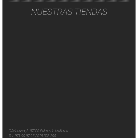
NUESTRAS TIENDAS
C/Manacor,2 07006 Palma de Mallorca
Tel.
971 90 97 97 / 618 328 204