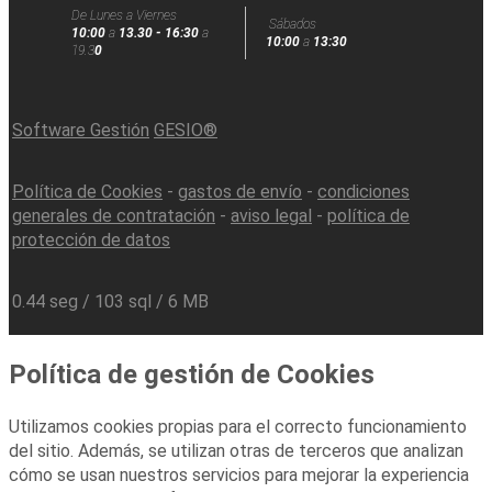
De Lunes a Viernes
Sábados
10:00
a
13.30 - 16:30
a
10:00
a
13:30
19.3
0
Software Gestión
GESIO®
Política de Cookies
-
gastos de envío
-
condiciones
generales de contratación
-
aviso legal
-
política de
protección de datos
0.44 seg /
103 sql
/ 6 MB
Política de gestión de Cookies
Utilizamos cookies propias para el correcto funcionamiento
del sitio. Además, se utilizan otras de terceros que analizan
cómo se usan nuestros servicios para mejorar la experiencia