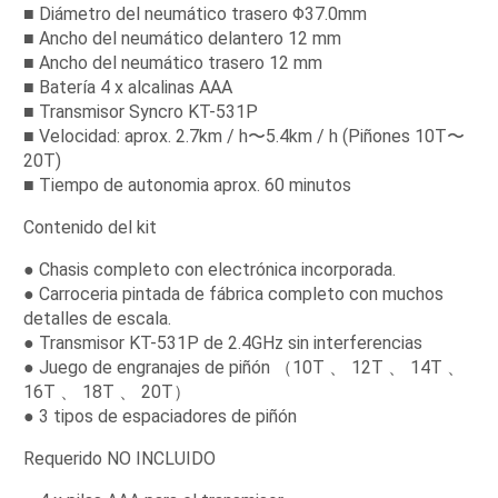
■ Diámetro del neumático trasero Φ37.0mm
■ Ancho del neumático delantero 12 mm
■ Ancho del neumático trasero 12 mm
■ Batería 4 x alcalinas AAA
■ Transmisor Syncro KT-531P
■ Velocidad: aprox. 2.7km / h〜5.4km / h (Piñones 10T〜
20T)
■ Tiempo de autonomia aprox. 60 minutos
Contenido del kit
● Chasis completo con electrónica incorporada.
● Carroceria pintada de fábrica completo con muchos
detalles de escala.
● Transmisor KT-531P de 2.4GHz sin interferencias
● Juego de engranajes de piñón （10T 、 12T 、 14T 、
16T 、 18T 、 20T）
● 3 tipos de espaciadores de piñón
Requerido NO INCLUIDO