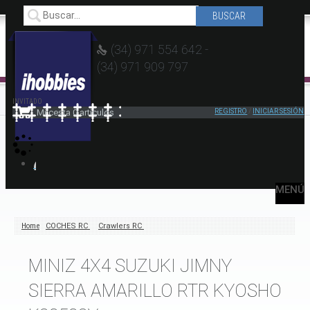
(34) 971 554 642 -
(34) 971 909 797
INVITADO
Mi cesta
0
artículos
REGISTRO
/
INICIAR SESIÓN
MENÚ
Home
COCHES RC
Crawlers RC
MINIZ 4X4 SUZUKI JIMNY
SIERRA AMARILLO RTR KYOSHO