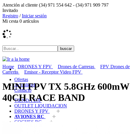
Atención al cliente
(34) 971 554 642 -
(34) 971 909 797
Invitado
Registro
/
Iniciar sesión
Mi cesta
0
artículos
Home
DRONES Y FPV
Drones de Carreras
FPV Drones de
Carreras
Emisor - Receptor Video FPV
Ofertas
MINI FPV TX 5.8GHz 600mW
Actualidad
Contacto
40CH RACE BAND
TIENDA DJI
OUTLET LIQUIDACION
DRONES Y FPV
AVIONES RC
COCHES RC
BARCOS RC
HELICOPTEROS RC