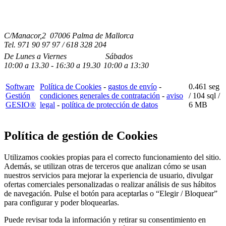
C/Manacor,2 07006 Palma de Mallorca
Tel.
971 90 97 97 / 618 328 204
De Lunes a Viernes
Sábados
10:00
a
13.30 - 16:30
a 19.3
0
10:00
a
13:30
Software
Política de Cookies
-
gastos de envío
-
0.461 seg
Gestión
condiciones generales de contratación
-
aviso
/
104 sql
/
GESIO®
legal
-
política de protección de datos
6 MB
Política de gestión de Cookies
Utilizamos cookies propias para el correcto funcionamiento del sitio.
Además, se utilizan otras de terceros que analizan cómo se usan
nuestros servicios para mejorar la experiencia de usuario, divulgar
ofertas comerciales personalizadas o realizar análisis de sus hábitos
de navegación. Pulse el botón para aceptarlas o “Elegir / Bloquear”
para configurar y poder bloquearlas.
Puede revisar toda la información y retirar su consentimiento en