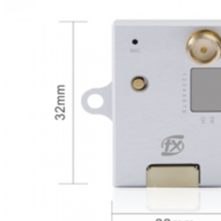
EQUIPOS RC
BATERIAS Y CARGADORES
JUEGOS MESA, CONSTRUCCION, PUZZLES
FILAMENTO IMPRESORA 3D
MOTORES Y ACCESORIOS
CURSOS Y TALLERES
ACCESORIOS, HERRAMIENTAS, PINTURAS,
MATERIALES
MAQUETAS ESTÁTICAS Y COLECCIÓN
ROBOTICA Y GADGETS ELECTRÓNICOS
SLOT Y SCALEXTRIC
TRENES
PATINES
USADOS Y LIQUIDACION
SERVICIOS PRESTADOS
PRESUPUESTOS