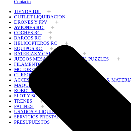
Contacto
TIENDA DJI
OUTLET LIQUIDACION
DRONES Y FPV
AVIONES RC
COCHES RC
BARCOS RC
HELICOPTEROS RC
EQUIPOS RC
BATERIAS Y CARGADORES
JUEGOS MESA, CONSTRUCCION, PUZZLES
FILAMENTO IMPRESORA 3D
MOTORES Y ACCESORIOS
CURSOS Y TALLERES
ACCESORIOS, HERRAMIENTAS, PINTURAS, MATERI
MAQUETAS ESTÁTICAS Y COLECCIÓN
ROBOTICA Y GADGETS ELECTRÓNICOS
SLOT Y SCALEXTRIC
TRENES
PATINES
USADOS Y LIQUIDACION
SERVICIOS PRESTADOS
PRESUPUESTOS