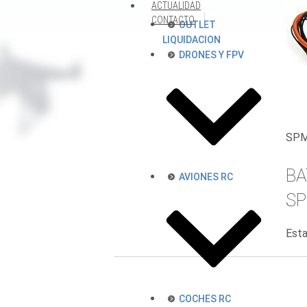
ACTUALIDAD
CONTACTO
OUTLET
LIQUIDACION
DRONES Y FPV
SPM
BA
AVIONES RC
SP
Est
COCHES RC