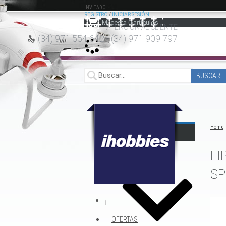
INVITADO
REGISTRO
/
INICIAR SESIÓN
Mi cesta
0
artículos
ATENCIÓN AL CLIENTE
(34) 971 554 642 -
(34) 971 909 797
Home
CATÁLOGO
LI
TIENDA DJI
S
OFERTAS