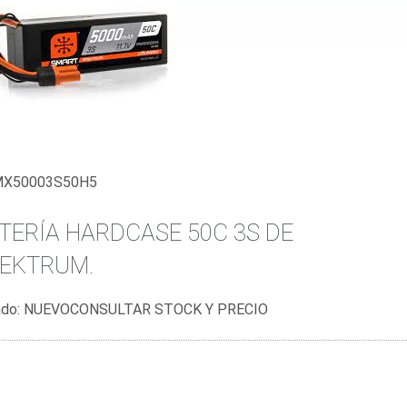
X50003S50H5
TERÍA HARDCASE 50C 3S DE
EKTRUM.
ado:
NUEVO
CONSULTAR STOCK Y PRECIO