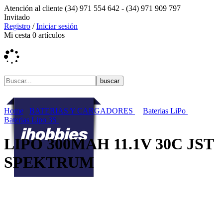
Atención al cliente
(34) 971 554 642 -
(34) 971 909 797
Invitado
Registro
/
Iniciar sesión
Mi cesta
0
artículos
Home
BATERIAS Y CARGADORES
Baterias LiPo
Baterias Lipo 3S
LIPO 300MAH 11.1V 30C JST
SPEKTRUM
Ofertas
Actualidad