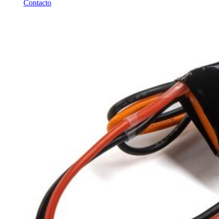
Contacto
TIENDA DJI
OUTLET LIQUIDACION
DRONES Y FPV
AVIONES RC
COCHES RC
BARCOS RC
HELICOPTEROS RC
EQUIPOS RC
BATERIAS Y CARGADORES
JUEGOS MESA, CONSTRUCCION, PUZZLES
FILAMENTO IMPRESORA 3D
MOTORES Y ACCESORIOS
CURSOS Y TALLERES
ACCESORIOS, HERRAMIENTAS, PINTURAS,
MATERIALES
MAQUETAS ESTÁTICAS Y COLECCIÓN
ROBOTICA Y GADGETS ELECTRÓNICOS
SLOT Y SCALEXTRIC
TRENES
PATINES
USADOS Y LIQUIDACION
SERVICIOS PRESTADOS
PRESUPUESTOS