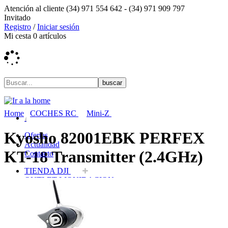
Atención al cliente
(34) 971 554 642 -
(34) 971 909 797
Invitado
Registro
/
Iniciar sesión
Mi cesta
0
artículos
Home
COCHES RC
Mini-Z
Kyosho 82001EBK PERFEX
Ofertas
Actualidad
KT-18 Transmitter (2.4GHz)
Contacto
TIENDA DJI
OUTLET LIQUIDACION
DRONES Y FPV
AVIONES RC
COCHES RC
BARCOS RC
HELICOPTEROS RC