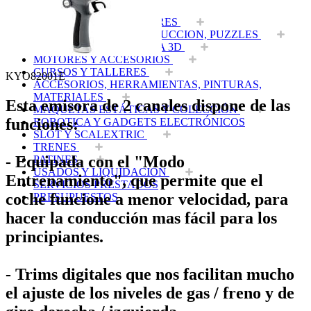
EQUIPOS RC
BATERIAS Y CARGADORES
JUEGOS MESA, CONSTRUCCION, PUZZLES
FILAMENTO IMPRESORA 3D
MOTORES Y ACCESORIOS
CURSOS Y TALLERES
KYO82001E
ACCESORIOS, HERRAMIENTAS, PINTURAS,
MATERIALES
Esta emisora de 2 canales dispone de las
MAQUETAS ESTÁTICAS Y COLECCIÓN
funciones:
ROBOTICA Y GADGETS ELECTRÓNICOS
SLOT Y SCALEXTRIC
TRENES
- Equipada con el "Modo
PATINES
USADOS Y LIQUIDACION
Entrenamiento", que permite que el
SERVICIOS PRESTADOS
coche funcione a menor velocidad, para
PRESUPUESTOS
hacer la conducción mas fácil para los
principiantes.
- Trims digitales que nos facilitan mucho
el ajuste de los niveles de gas / freno y de