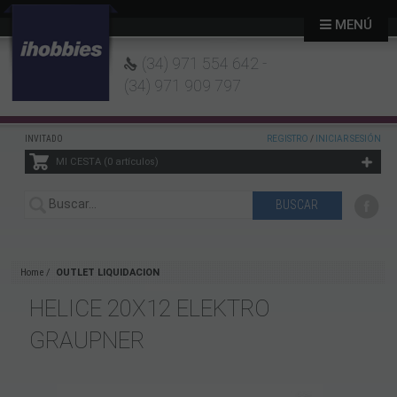
MENÚ
(34) 971 554 642 -
(34) 971 909 797
INVITADO
REGISTRO
/
INICIAR SESIÓN
MI CESTA
0
artículos
Home
OUTLET LIQUIDACION
HELICE 20X12 ELEKTRO
GRAUPNER