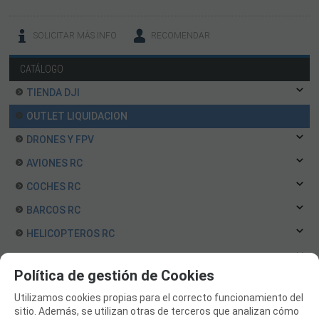
SOLICITAR MÁS INFO
RECOMENDAR
CATÁLOGO
TIENDA DJI
OUTLET LIQUIDACION
DRONES Y FPV
AVIONES RC
COCHES RC
BARCOS RC
HELICOPTEROS RC
EQUIPOS RC
Política de gestión de Cookies
BATERIAS Y CARGADORES
Utilizamos cookies propias para el correcto funcionamiento del
JUEGOS MESA, CONSTRUCCION, PUZZLES
sitio. Además, se utilizan otras de terceros que analizan cómo