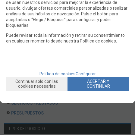
se usan nuestros servicios para mejorar la experiencia de
FILAMENTO IMPRESORA 3D
usuario, divulgar ofertas comerciales personalizadas o realizar
MOTORES Y ACCESORIOS
análisis de sus hábitos de navegación. Pulse el botón para
aceptarlas o “Elegir / Bloquear” para configurar y poder
CURSOS Y TALLERES
bloquearlas.
ACCESORIOS, HERRAMIENTAS, PINTURAS, MATERIALES
Puede revisar toda la información y retirar su consentimiento
en cualquier momento desde nuestra Política de cookies.
MAQUETAS ESTÁTICAS Y COLECCIÓN
ROBOTICA Y GADGETS ELECTRÓNICOS
SLOT Y SCALEXTRIC
TRENES
Política de cookies
Configurar
Continuar solo con las
ACEPTAR Y
PATINES
cookies necesarias
CONTINUAR
USADOS Y LIQUIDACION
SERVICIOS PRESTADOS
PRESUPUESTOS
TIPOS DE PRODUCTO