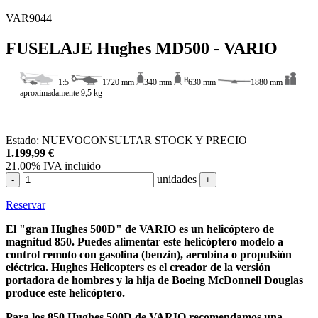
VAR9044
FUSELAJE Hughes MD500 - VARIO
1:5
1720 mm
340 mm
630 mm
1880 mm
aproximadamente 9,5 kg
Estado:
NUEVO
CONSULTAR STOCK Y PRECIO
1.199,99
€
21.00%
IVA incluido
unidades
-
+
Reservar
El "gran Hughes 500D" de VARIO es un helicóptero de
magnitud 850. Puedes alimentar este helicóptero modelo a
control remoto con gasolina (benzin), aerobina o propulsión
eléctrica. Hughes Helicopters es el creador de la versión
portadora de hombres y la hija de Boeing McDonnell Douglas
produce este helicóptero.
Para los 850 Hughes 500D de VARIO recomendamos una