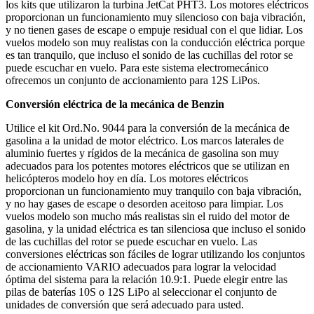
los kits que utilizaron la turbina JetCat PHT3. Los motores eléctricos
proporcionan un funcionamiento muy silencioso con baja vibración,
y no tienen gases de escape o empuje residual con el que lidiar. Los
vuelos modelo son muy realistas con la conducción eléctrica porque
es tan tranquilo, que incluso el sonido de las cuchillas del rotor se
puede escuchar en vuelo. Para este sistema electromecánico
ofrecemos un conjunto de accionamiento para 12S LiPos.
Conversión eléctrica de la mecánica de Benzin
Utilice el kit Ord.No. 9044 para la conversión de la mecánica de
gasolina a la unidad de motor eléctrico. Los marcos laterales de
aluminio fuertes y rígidos de la mecánica de gasolina son muy
adecuados para los potentes motores eléctricos que se utilizan en
helicópteros modelo hoy en día. Los motores eléctricos
proporcionan un funcionamiento muy tranquilo con baja vibración,
y no hay gases de escape o desorden aceitoso para limpiar. Los
vuelos modelo son mucho más realistas sin el ruido del motor de
gasolina, y la unidad eléctrica es tan silenciosa que incluso el sonido
de las cuchillas del rotor se puede escuchar en vuelo. Las
conversiones eléctricas son fáciles de lograr utilizando los conjuntos
de accionamiento VARIO adecuados para lograr la velocidad
óptima del sistema para la relación 10.9:1. Puede elegir entre las
pilas de baterías 10S o 12S LiPo al seleccionar el conjunto de
unidades de conversión que será adecuado para usted.