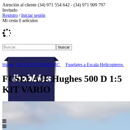
Atención al cliente
(34) 971 554 642 -
(34) 971 909 797
Invitado
Registro
/
Iniciar sesión
Mi cesta
0
artículos
Home
HELICOPTEROS RC
Fuselajes a Escala Helicopteros
FUSELAJE Hughes 500 D 1:5
KIT VARIO
Menú contenidos
MENÚ