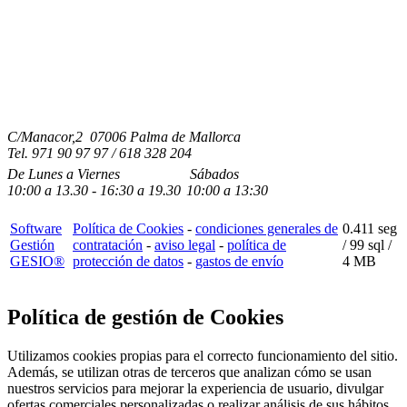
C/Manacor,2 07006 Palma de Mallorca
Tel.
971 90 97 97 / 618 328 204
De Lunes a Viernes
Sábados
10:00
a
13.30 - 16:30
a 19.3
0
10:00
a
13:30
Software
Política de Cookies
-
condiciones generales de
0.411 seg
Gestión
contratación
-
aviso legal
-
política de
/
99 sql
/
GESIO®
protección de datos
-
gastos de envío
4 MB
Política de gestión de Cookies
Utilizamos cookies propias para el correcto funcionamiento del sitio.
Además, se utilizan otras de terceros que analizan cómo se usan
nuestros servicios para mejorar la experiencia de usuario, divulgar
ofertas comerciales personalizadas o realizar análisis de sus hábitos