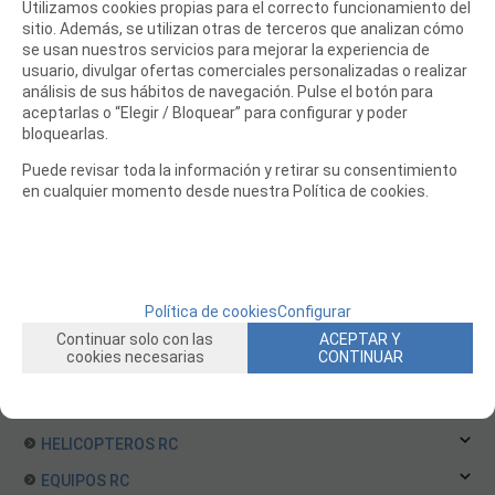
DJI OSMO
Utilizamos cookies propias para el correcto funcionamiento del
sitio. Además, se utilizan otras de terceros que analizan cómo
DJI PHANTOM
se usan nuestros servicios para mejorar la experiencia de
DJI RONIN
usuario, divulgar ofertas comerciales personalizadas o realizar
análisis de sus hábitos de navegación. Pulse el botón para
DJI SPARK
aceptarlas o “Elegir / Bloquear” para configurar y poder
DJI AIR 3
bloquearlas.
DJI FLIP
Puede revisar toda la información y retirar su consentimiento
en cualquier momento desde nuestra Política de cookies.
DJI MAVIC 4
DJI LITO
OUTLET LIQUIDACION
DRONES Y FPV
Política de cookies
Configurar
AVIONES RC
Continuar solo con las
ACEPTAR Y
cookies necesarias
CONTINUAR
COCHES RC
BARCOS RC
HELICOPTEROS RC
EQUIPOS RC