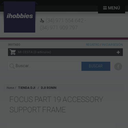
MENÚ
(34) 971 554 642 -
(34) 971 909 797
INVITADO
REGISTRO
/
INICIAR SESIÓN
MI CESTA
0
artículos
Home
TIENDA DJI
DJI RONIN
FOCUS PART 19 ACCESSORY
SUPPORT FRAME