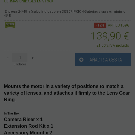
ÚLTIMAS UNIDADES EN STOCK
Entrega 24/48 h (salvo indicado en DESCRIPCION-Baterias y sprays minimo
48H)
-12%
ANTES 159€
139,90
€
21.00%
IVA incluido
-
+
AÑADIR A CESTA
unidades
Mounts the motor in a variety of positions to match a
variety of lenses, and attaches it firmly to the Lens Gear
Ring.
In The Box
Camera Riser x 1
Extension Rod Kit x 1
Accessory Mount x 2