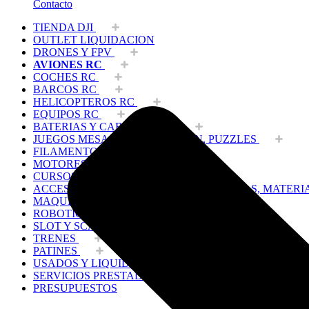
Contacto
TIENDA DJI
OUTLET LIQUIDACION
DRONES Y FPV
AVIONES RC
COCHES RC
BARCOS RC
HELICOPTEROS RC
EQUIPOS RC
BATERIAS Y CARGADORES
JUEGOS MESA, CONSTRUCCION, PUZZLES
FILAMENTO IMPRESORA 3D
MOTORES Y ACCESORIOS
CURSOS Y TALLERES
ACCESORIOS, HERRAMIENTAS, PINTURAS, MATERI
MAQUETAS ESTÁTICAS Y COLECCIÓN
ROBOTICA Y GADGETS ELECTRÓNICOS
SLOT Y SCALEXTRIC
TRENES
PATINES
USADOS Y LIQUIDACION
SERVICIOS PRESTADOS
PRESUPUESTOS