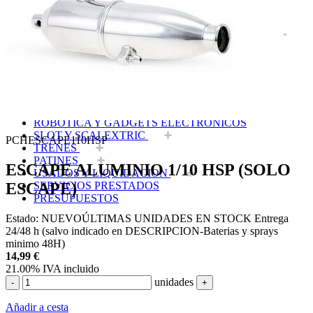
EQUIPOS RC
BATERIAS Y CARGADORES
JUEGOS MESA, CONSTRUCCION, PUZZLES
FILAMENTO IMPRESORA 3D
MOTORES Y ACCESORIOS
CURSOS Y TALLERES
ACCESORIOS, HERRAMIENTAS, PINTURAS,
MATERIALES
MAQUETAS ESTÁTICAS Y COLECCIÓN
ROBOTICA Y GADGETS ELECTRÓNICOS
SLOT Y SCALEXTRIC
PCHESCAPE110HSP
TRENES
PATINES
ESCAPE ALUMINIO 1/10 HSP (SOLO
USADOS Y LIQUIDACION
ESCAPE)
SERVICIOS PRESTADOS
PRESUPUESTOS
Estado:
NUEVO
ÚLTIMAS UNIDADES EN STOCK
Entrega
24/48 h (salvo indicado en DESCRIPCION-Baterias y sprays
minimo 48H)
14,99
€
21.00%
IVA incluido
unidades
-
+
Añadir a cesta