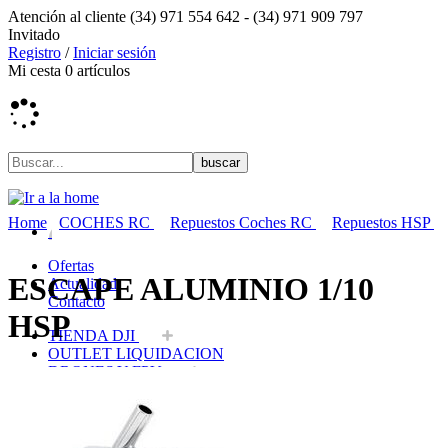
Atención al cliente
(34) 971 554 642 -
(34) 971 909 797
Invitado
Registro
/
Iniciar sesión
Mi cesta
0
artículos
Home
COCHES RC
Repuestos Coches RC
Repuestos HSP
Ofertas
ESCAPE ALUMINIO 1/10
Actualidad
Contacto
HSP
TIENDA DJI
OUTLET LIQUIDACION
DRONES Y FPV
AVIONES RC
COCHES RC
BARCOS RC
HELICOPTEROS RC