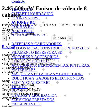
Contacto
2.4G 500mW Emisor de vídeo de 8
TIENDA DJI
canales.
OUTLET LIQUIDACION
DRONES Y FPV
AVIONES RC
Estado:
NUEVO
CONSULTAR STOCK Y PRECIO
COCHES RC
27,99
€
BARCOS RC
21.00%
IVA incluido
HELICOPTEROS RC
unidades
-
+
EQUIPOS RC
BATERIAS Y CARGADORES
Reservar
JUEGOS MESA, CONSTRUCCION, PUZZLES
FILAMENTO IMPRESORA 3D
Features:
MOTORES Y ACCESORIOS
• 2.4G Technology 52370MHz~2510MHz
CURSOS Y TALLERES
• Built-in microphone audio pick up device
ACCESORIOS, HERRAMIENTAS, PINTURAS,
• 8 Channel selectable
MATERIALES
• Dual AV output
MAQUETAS ESTÁTICAS Y COLECCIÓN
ROBOTICA Y GADGETS ELECTRÓNICOS
Specs:
SLOT Y SCALEXTRIC
Video Format:
NTSC/PAL
TRENES
Operating Voltage:
DC 7~15V
PATINES
Dimensions:
55 x 26 x 17mm
USADOS Y LIQUIDACION
Weight:
44g
SERVICIOS PRESTADOS
PRESUPUESTOS
Includes: