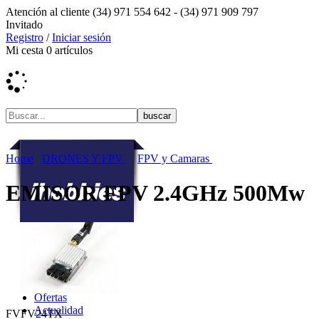
Atención al cliente
(34) 971 554 642 -
(34) 971 909 797
Invitado
Registro
/
Iniciar sesión
Mi cesta
0
artículos
Home
DRONES Y FPV
FPV y Camaras
EMISOR FPV 2.4GHz 500Mw
Ofertas
Actualidad
FVFV24TX