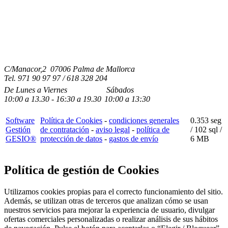
C/Manacor,2 07006 Palma de Mallorca
Tel.
971 90 97 97 / 618 328 204
De Lunes a Viernes
Sábados
10:00
a
13.30 - 16:30
a 19.3
0
10:00
a
13:30
Software
Política de Cookies
-
condiciones generales
0.353 seg
Gestión
de contratación
-
aviso legal
-
política de
/
102 sql
/
GESIO®
protección de datos
-
gastos de envío
6 MB
Política de gestión de Cookies
Utilizamos cookies propias para el correcto funcionamiento del sitio.
Además, se utilizan otras de terceros que analizan cómo se usan
nuestros servicios para mejorar la experiencia de usuario, divulgar
ofertas comerciales personalizadas o realizar análisis de sus hábitos