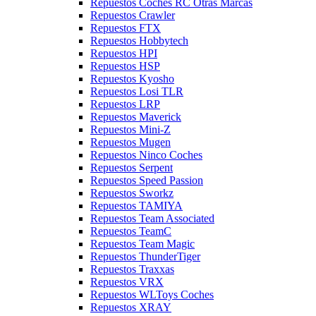
Repuestos Coches RC Otras Marcas
Repuestos Crawler
Repuestos FTX
Repuestos Hobbytech
Repuestos HPI
Repuestos HSP
Repuestos Kyosho
Repuestos Losi TLR
Repuestos LRP
Repuestos Maverick
Repuestos Mini-Z
Repuestos Mugen
Repuestos Ninco Coches
Repuestos Serpent
Repuestos Speed Passion
Repuestos Sworkz
Repuestos TAMIYA
Repuestos Team Associated
Repuestos TeamC
Repuestos Team Magic
Repuestos ThunderTiger
Repuestos Traxxas
Repuestos VRX
Repuestos WLToys Coches
Repuestos XRAY