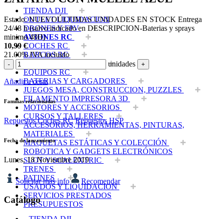
TIENDA DJI
Estado:
NUEVO
ÚLTIMAS UNIDADES EN STOCK
Entrega
OUTLET LIQUIDACION
24/48 h (salvo indicado en DESCRIPCION-Baterias y sprays
DRONES Y FPV
minimo 48H)
AVIONES RC
10,99
€
COCHES RC
21.00%
IVA incluido
BARCOS RC
HELICOPTEROS RC
unidades
-
+
EQUIPOS RC
BATERIAS Y CARGADORES
Añadir a cesta
JUEGOS MESA, CONSTRUCCION, PUZZLES
FILAMENTO IMPRESORA 3D
Familias relacionadas
MOTORES Y ACCESORIOS
CURSOS Y TALLERES
Repuestos Coches RC
Repuestos HSP
ACCESORIOS, HERRAMIENTAS, PINTURAS,
MATERIALES
Fecha de lanzamiento
MAQUETAS ESTÁTICAS Y COLECCIÓN
ROBOTICA Y GADGETS ELECTRÓNICOS
Lunes, 18 Noviembre 2019
SLOT Y SCALEXTRIC
TRENES
PATINES
Solicitar más info
Recomendar
USADOS Y LIQUIDACION
SERVICIOS PRESTADOS
Catálogo
PRESUPUESTOS
TIENDA DJI