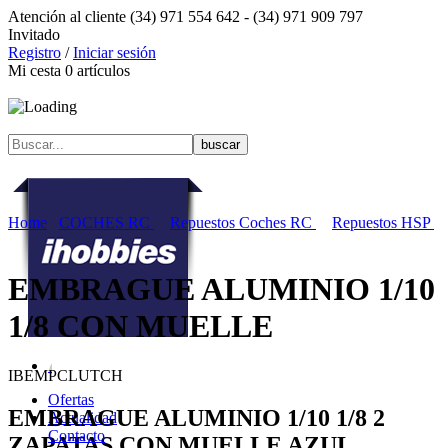
Atención al cliente
(34) 971 554 642 -
(34) 971 909 797
Invitado
Registro
/
Iniciar sesión
Mi cesta
0
artículos
Home
COCHES RC
Repuestos Coches RC
Repuestos HSP
EMBRAGUE ALUMINIO 1/10
1/8 CON MUELLE
IBEMPCLUTCH
Ofertas
EMBRAGUE ALUMINIO 1/10 1/8 2
Actualidad
Contacto
ZAPATAS CON MUELLE AZUL