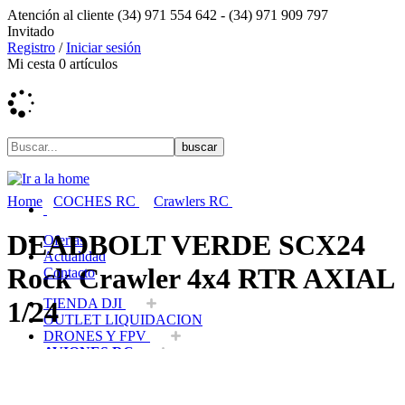
Atención al cliente
(34) 971 554 642 -
(34) 971 909 797
Invitado
Registro
/
Iniciar sesión
Mi cesta
0
artículos
Home
COCHES RC
Crawlers RC
DEADBOLT VERDE SCX24
Ofertas
Actualidad
Rock Crawler 4x4 RTR AXIAL
Contacto
TIENDA DJI
1/24
OUTLET LIQUIDACION
DRONES Y FPV
AVIONES RC
COCHES RC
BARCOS RC
HELICOPTEROS RC