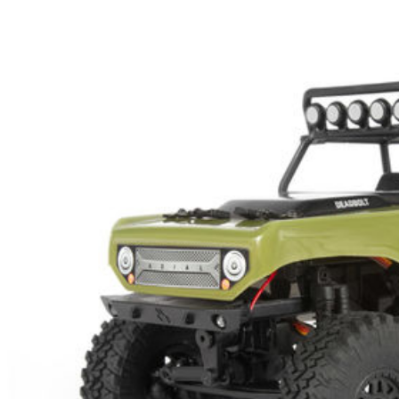
EQUIPOS RC
BATERIAS Y CARGADORES
JUEGOS MESA, CONSTRUCCION, PUZZLES
FILAMENTO IMPRESORA 3D
MOTORES Y ACCESORIOS
CURSOS Y TALLERES
ACCESORIOS, HERRAMIENTAS, PINTURAS,
MATERIALES
MAQUETAS ESTÁTICAS Y COLECCIÓN
ROBOTICA Y GADGETS ELECTRÓNICOS
SLOT Y SCALEXTRIC
TRENES
PATINES
USADOS Y LIQUIDACION
SERVICIOS PRESTADOS
PRESUPUESTOS