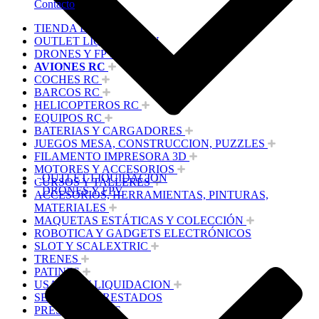
Contacto
TIENDA DJI
OUTLET LIQUIDACION
DRONES Y FPV
AVIONES RC
COCHES RC
BARCOS RC
HELICOPTEROS RC
EQUIPOS RC
BATERIAS Y CARGADORES
JUEGOS MESA, CONSTRUCCION, PUZZLES
FILAMENTO IMPRESORA 3D
MOTORES Y ACCESORIOS
OUTLET LIQUIDACION
CURSOS Y TALLERES
DRONES Y FPV
ACCESORIOS, HERRAMIENTAS, PINTURAS,
MATERIALES
MAQUETAS ESTÁTICAS Y COLECCIÓN
ROBOTICA Y GADGETS ELECTRÓNICOS
SLOT Y SCALEXTRIC
TRENES
PATINES
USADOS Y LIQUIDACION
SERVICIOS PRESTADOS
PRESUPUESTOS