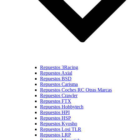
Repuestos 3Racing
Repuestos Axial
Repuestos BSD
Repuestos Carisma
Repuestos Coches RC Otras Marcas
Repuestos Crawler
Repuestos FTX
Repuestos Hobbytech
Repuestos HPI
Repuestos HSP
Repuestos Kyosho
Repuestos Losi TLR
Repuestos LRP