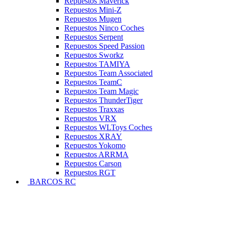
Repuestos Maverick
Repuestos Mini-Z
Repuestos Mugen
Repuestos Ninco Coches
Repuestos Serpent
Repuestos Speed Passion
Repuestos Sworkz
Repuestos TAMIYA
Repuestos Team Associated
Repuestos TeamC
Repuestos Team Magic
Repuestos ThunderTiger
Repuestos Traxxas
Repuestos VRX
Repuestos WLToys Coches
Repuestos XRAY
Repuestos Yokomo
Repuestos ARRMA
Repuestos Carson
Repuestos RGT
BARCOS RC