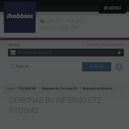
MENÚ
(34) 971 554 642 -
(34) 971 909 797
INVITADO
REGISTRO
/
INICIAR SESIÓN
MI CESTA
0
artículos
Home
COCHES RC
Repuestos Coches RC
Repuestos Kyosho
CORONAS BV INFERNO GT2
KYOSHO