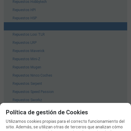
Repuestos Hobbytech
Repuestos HPI
Repuestos HSP
Repuestos Kyosho
Repuestos Losi TLR
Repuestos LRP
Repuestos Maverick
Repuestos Mini-Z
Repuestos Mugen
Repuestos Ninco Coches
Repuestos Serpent
Repuestos Speed Passion
Repuestos Sworkz
Repuestos TAMIYA
Política de gestión de Cookies
Repuestos Team Associated
Utilizamos cookies propias para el correcto funcionamiento del
Repuestos TeamC
sitio. Además, se utilizan otras de terceros que analizan cómo