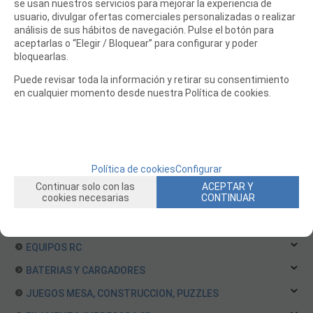
se usan nuestros servicios para mejorar la experiencia de
Repuestos Team Magic
usuario, divulgar ofertas comerciales personalizadas o realizar
Repuestos ThunderTiger
análisis de sus hábitos de navegación. Pulse el botón para
aceptarlas o “Elegir / Bloquear” para configurar y poder
Repuestos Traxxas
bloquearlas.
Repuestos VRX
Puede revisar toda la información y retirar su consentimiento
Repuestos WLToys Coches
en cualquier momento desde nuestra Política de cookies.
Repuestos XRAY
Repuestos Yokomo
Repuestos ARRMA
Repuestos Carson
Política de cookies
Configurar
Repuestos RGT
Continuar solo con las
ACEPTAR Y
cookies necesarias
CONTINUAR
BARCOS RC
HELICOPTEROS RC
EQUIPOS RC
BATERIAS Y CARGADORES
JUEGOS MESA, CONSTRUCCION, PUZZLES