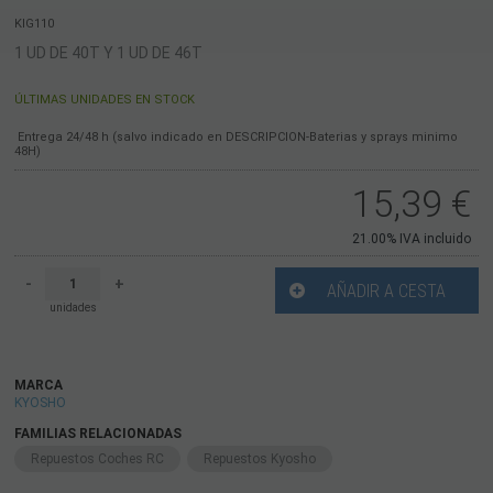
KIG110
1 UD DE 40T Y 1 UD DE 46T
ÚLTIMAS UNIDADES EN STOCK
Entrega 24/48 h (salvo indicado en DESCRIPCION-Baterias y sprays minimo
48H)
15,39
€
21.00%
IVA incluido
-
+
AÑADIR A CESTA
unidades
MARCA
KYOSHO
FAMILIAS RELACIONADAS
Repuestos Coches RC
Repuestos Kyosho