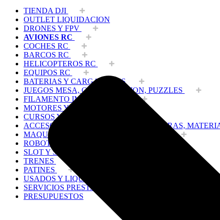
TIENDA DJI
OUTLET LIQUIDACION
DRONES Y FPV
AVIONES RC
COCHES RC
BARCOS RC
HELICOPTEROS RC
EQUIPOS RC
BATERIAS Y CARGADORES
JUEGOS MESA, CONSTRUCCION, PUZZLES
FILAMENTO IMPRESORA 3D
MOTORES Y ACCESORIOS
CURSOS Y TALLERES
ACCESORIOS, HERRAMIENTAS, PINTURAS, MATERI
MAQUETAS ESTÁTICAS Y COLECCIÓN
ROBOTICA Y GADGETS ELECTRÓNICOS
SLOT Y SCALEXTRIC
TRENES
PATINES
USADOS Y LIQUIDACION
SERVICIOS PRESTADOS
PRESUPUESTOS