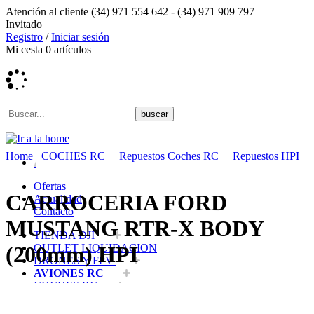
Atención al cliente
(34) 971 554 642 -
(34) 971 909 797
Invitado
Registro
/
Iniciar sesión
Mi cesta
0
artículos
Home
COCHES RC
Repuestos Coches RC
Repuestos HPI
Ofertas
CARROCERIA FORD
Actualidad
Contacto
MUSTANG RTR-X BODY
TIENDA DJI
OUTLET LIQUIDACION
(200mm) HPI
DRONES Y FPV
AVIONES RC
COCHES RC
BARCOS RC
HELICOPTEROS RC