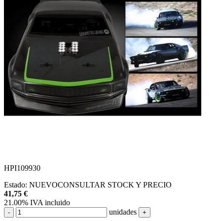
HPI109930
Estado:
NUEVO
CONSULTAR STOCK Y PRECIO
41,75
€
21.00%
IVA incluido
unidades
-
+