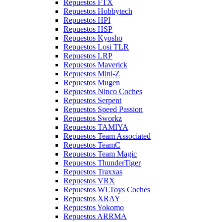
Repuestos FTX
Repuestos Hobbytech
Repuestos HPI
Repuestos HSP
Repuestos Kyosho
Repuestos Losi TLR
Repuestos LRP
Repuestos Maverick
Repuestos Mini-Z
Repuestos Mugen
Repuestos Ninco Coches
Repuestos Serpent
Repuestos Speed Passion
Repuestos Sworkz
Repuestos TAMIYA
Repuestos Team Associated
Repuestos TeamC
Repuestos Team Magic
Repuestos ThunderTiger
Repuestos Traxxas
Repuestos VRX
Repuestos WLToys Coches
Repuestos XRAY
Repuestos Yokomo
Repuestos ARRMA