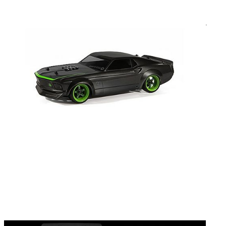
EQUIPOS RC
BATERIAS Y CARGADORES
JUEGOS MESA, CONSTRUCCION, PUZZLES
FILAMENTO IMPRESORA 3D
MOTORES Y ACCESORIOS
CURSOS Y TALLERES
ACCESORIOS, HERRAMIENTAS, PINTURAS,
MATERIALES
MAQUETAS ESTÁTICAS Y COLECCIÓN
ROBOTICA Y GADGETS ELECTRÓNICOS
SLOT Y SCALEXTRIC
TRENES
PATINES
USADOS Y LIQUIDACION
SERVICIOS PRESTADOS
PRESUPUESTOS