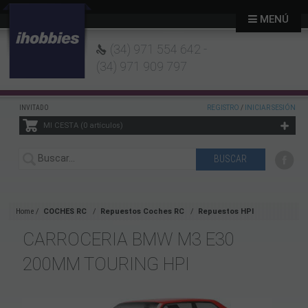
MENÚ
(34) 971 554 642 -
(34) 971 909 797
INVITADO
REGISTRO
/
INICIAR SESIÓN
MI CESTA
0
artículos
Home
COCHES RC
Repuestos Coches RC
Repuestos HPI
CARROCERIA BMW M3 E30
200MM TOURING HPI