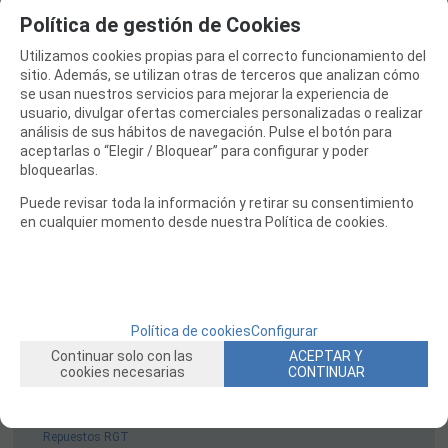
Repuestos Serpent
Política de gestión de Cookies
Repuestos Speed Passion
Utilizamos cookies propias para el correcto funcionamiento del
Repuestos Sworkz
sitio. Además, se utilizan otras de terceros que analizan cómo
se usan nuestros servicios para mejorar la experiencia de
Repuestos TAMIYA
usuario, divulgar ofertas comerciales personalizadas o realizar
Repuestos Team Associated
análisis de sus hábitos de navegación. Pulse el botón para
aceptarlas o “Elegir / Bloquear” para configurar y poder
Repuestos TeamC
bloquearlas.
Repuestos Team Magic
Puede revisar toda la información y retirar su consentimiento
Repuestos ThunderTiger
en cualquier momento desde nuestra Política de cookies.
Repuestos Traxxas
Repuestos VRX
Repuestos WLToys Coches
Repuestos XRAY
Política de cookies
Configurar
Repuestos Yokomo
Continuar solo con las
ACEPTAR Y
cookies necesarias
CONTINUAR
Repuestos ARRMA
Repuestos Carson
Repuestos RGT