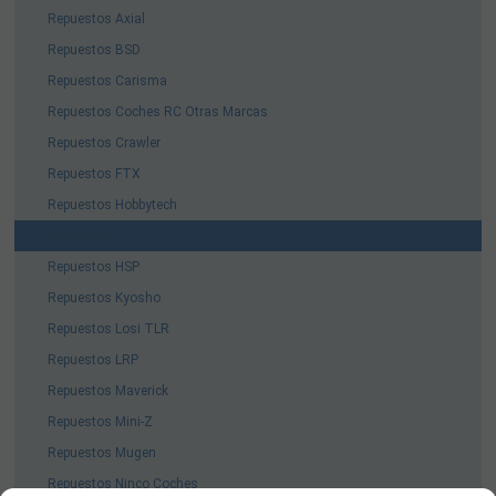
Repuestos Axial
Repuestos BSD
Repuestos Carisma
Repuestos Coches RC Otras Marcas
Repuestos Crawler
Repuestos FTX
Repuestos Hobbytech
Repuestos HPI
Repuestos HSP
Repuestos Kyosho
Repuestos Losi TLR
Repuestos LRP
Repuestos Maverick
Repuestos Mini-Z
Repuestos Mugen
Repuestos Ninco Coches