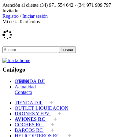
Atención al cliente
(34) 971 554 642 -
(34) 971 909 797
Invitado
Registro
/
Iniciar sesión
Mi cesta
0
artículos
Catálogo
Ofertas
TIENDA DJI
Actualidad
Contacto
TIENDA DJI
OUTLET LIQUIDACION
DRONES Y FPV
AVIONES RC
COCHES RC
BARCOS RC
HELICOPTEROS RC