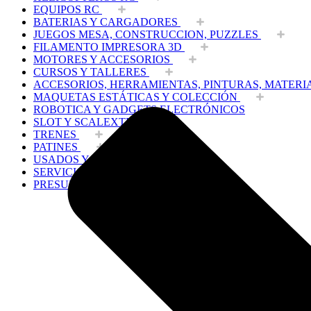
EQUIPOS RC
BATERIAS Y CARGADORES
JUEGOS MESA, CONSTRUCCION, PUZZLES
FILAMENTO IMPRESORA 3D
MOTORES Y ACCESORIOS
CURSOS Y TALLERES
ACCESORIOS, HERRAMIENTAS, PINTURAS, MATERI
MAQUETAS ESTÁTICAS Y COLECCIÓN
ROBOTICA Y GADGETS ELECTRÓNICOS
SLOT Y SCALEXTRIC
TRENES
PATINES
USADOS Y LIQUIDACION
SERVICIOS PRESTADOS
PRESUPUESTOS