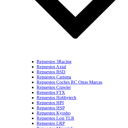
Repuestos 3Racing
Repuestos Axial
Repuestos BSD
Repuestos Carisma
Repuestos Coches RC Otras Marcas
Repuestos Crawler
Repuestos FTX
Repuestos Hobbytech
Repuestos HPI
Repuestos HSP
Repuestos Kyosho
Repuestos Losi TLR
Repuestos LRP