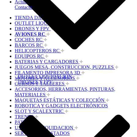
Actualidad
Contacto
TIENDA DJI
OUTLET LIQUIDACION
DRONES Y FPV
AVIONES RC
COCHES RC
BARCOS RC
HELICOPTEROS RC
EQUIPOS RC
BATERIAS Y CARGADORES
JUEGOS MESA, CONSTRUCCION, PUZZLES
FILAMENTO IMPRESORA 3D
OUTLET LIQUIDACION
MOTORES Y ACCESORIOS
DRONES Y FPV
CURSOS Y TALLERES
ACCESORIOS, HERRAMIENTAS, PINTURAS,
MATERIALES
MAQUETAS ESTÁTICAS Y COLECCIÓN
ROBOTICA Y GADGETS ELECTRÓNICOS
SLOT Y SCALEXTRIC
TRENES
PATINES
USADOS Y LIQUIDACION
SERVICIOS PRESTADOS