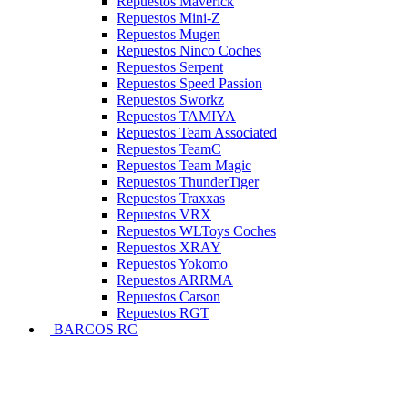
Repuestos Maverick
Repuestos Mini-Z
Repuestos Mugen
Repuestos Ninco Coches
Repuestos Serpent
Repuestos Speed Passion
Repuestos Sworkz
Repuestos TAMIYA
Repuestos Team Associated
Repuestos TeamC
Repuestos Team Magic
Repuestos ThunderTiger
Repuestos Traxxas
Repuestos VRX
Repuestos WLToys Coches
Repuestos XRAY
Repuestos Yokomo
Repuestos ARRMA
Repuestos Carson
Repuestos RGT
BARCOS RC