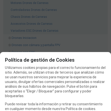
Motores Drones de Carreras
Controladoras Drones de Carreras
Chasis Drones de Carreras
Accesorios Drones de Carreras
Variadores ESC Drones de Carreras
Drones Iniciacion
Drones con cámara y pantalla FPV
Drones con GPS
Política de gestión de Cookies
FPV y Camaras
Accesorios Drones
Utilizamos cookies propias para el correcto funcionamiento del
sitio. Además, se utilizan otras de terceros que analizan cómo
Repuestos Drones Multicopter
se usan nuestros servicios para mejorar la experiencia de
Hélices Drones
usuario, divulgar ofertas comerciales personalizadas o realizar
análisis de sus hábitos de navegación. Pulse el botón para
Gimbal Cámara Drones
aceptarlas o “Elegir / Bloquear” para configurar y poder
AVIONES RC
bloquearlas.
COCHES RC
Puede revisar toda la información y retirar su consentimiento
en cualquier momento desde nuestra Política de cookies.