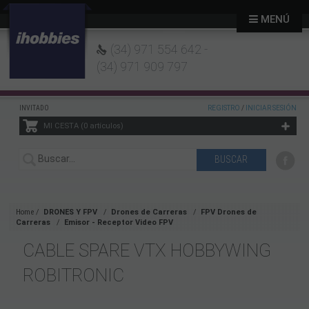
MENÚ
(34) 971 554 642 -
(34) 971 909 797
INVITADO
REGISTRO
/
INICIAR SESIÓN
MI CESTA
0
artículos
Home
DRONES Y FPV
Drones de Carreras
FPV Drones de
Carreras
Emisor - Receptor Video FPV
CABLE SPARE VTX HOBBYWING
ROBITRONIC