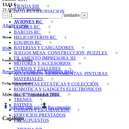
13,61
€
TIENDA DJI
21.00%
IVA incluido
OUTLET LIQUIDACION
unidades
-
+
DRONES Y FPV
AVIONES RC
Añadir a cesta
COCHES RC
BARCOS RC
HELICOPTEROS RC
Marca
EQUIPOS RC
BATERIAS Y CARGADORES
BSD
JUEGOS MESA, CONSTRUCCION, PUZZLES
FILAMENTO IMPRESORA 3D
Familias relacionadas
MOTORES Y ACCESORIOS
CURSOS Y TALLERES
Repuestos Coches RC
Repuestos BSD
ACCESORIOS, HERRAMIENTAS, PINTURAS,
MATERIALES
Fecha de lanzamiento
MAQUETAS ESTÁTICAS Y COLECCIÓN
ROBOTICA Y GADGETS ELECTRÓNICOS
SLOT Y SCALEXTRIC
Miércoles, 17 Septiembre 2014
TRENES
PATINES
Solicitar más info
Recomendar
USADOS Y LIQUIDACION
SERVICIOS PRESTADOS
Catálogo
PRESUPUESTOS