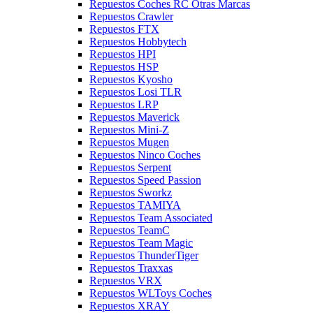
Repuestos Coches RC Otras Marcas
Repuestos Crawler
Repuestos FTX
Repuestos Hobbytech
Repuestos HPI
Repuestos HSP
Repuestos Kyosho
Repuestos Losi TLR
Repuestos LRP
Repuestos Maverick
Repuestos Mini-Z
Repuestos Mugen
Repuestos Ninco Coches
Repuestos Serpent
Repuestos Speed Passion
Repuestos Sworkz
Repuestos TAMIYA
Repuestos Team Associated
Repuestos TeamC
Repuestos Team Magic
Repuestos ThunderTiger
Repuestos Traxxas
Repuestos VRX
Repuestos WLToys Coches
Repuestos XRAY