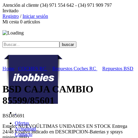
Atención al cliente
(34) 971 554 642 -
(34) 971 909 797
Invitado
Registro
/
Iniciar sesión
Mi cesta
0
artículos
Home
COCHES RC
Repuestos Coches RC
Repuestos BSD
BSD CAJA CAMBIO
85599/85601
BSD85691
Ofertas
Estado:
NUEVO
ÚLTIMAS UNIDADES EN STOCK
Entrega
Actualidad
24/48 h (salvo indicado en DESCRIPCION-Baterias y sprays
Contacto
minimo 48H)