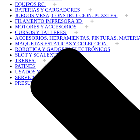
EQUIPOS RC
BATERIAS Y CARGADORES
JUEGOS MESA, CONSTRUCCION, PUZZLES
FILAMENTO IMPRESORA 3D
MOTORES Y ACCESORIOS
CURSOS Y TALLERES
ACCESORIOS, HERRAMIENTAS, PINTURAS, MATERI
MAQUETAS ESTÁTICAS Y COLECCIÓN
ROBOTICA Y GADGETS ELECTRÓNICOS
SLOT Y SCALEXTRIC
TRENES
PATINES
USADOS Y LIQUIDACION
SERVICIOS PRESTADOS
PRESUPUESTOS