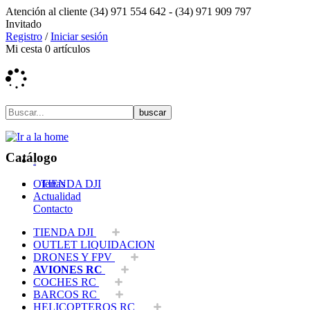
Atención al cliente
(34) 971 554 642 -
(34) 971 909 797
Invitado
Registro
/
Iniciar sesión
Mi cesta
0
artículos
Catálogo
Ofertas
TIENDA DJI
Actualidad
Contacto
TIENDA DJI
OUTLET LIQUIDACION
DRONES Y FPV
AVIONES RC
COCHES RC
BARCOS RC
HELICOPTEROS RC