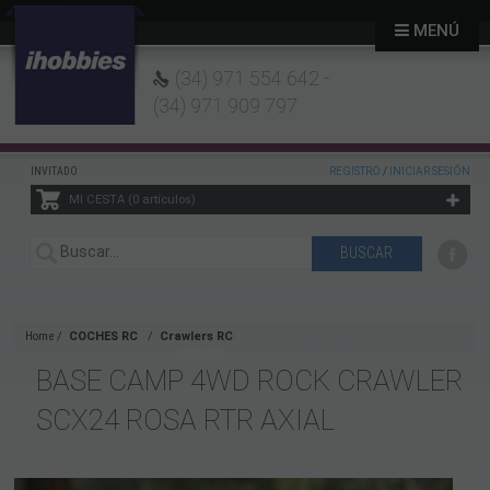
MENÚ
(34) 971 554 642 -
(34) 971 909 797
INVITADO
REGISTRO
/
INICIAR SESIÓN
MI CESTA
0
artículos
Home
COCHES RC
Crawlers RC
BASE CAMP 4WD ROCK CRAWLER
SCX24 ROSA RTR AXIAL