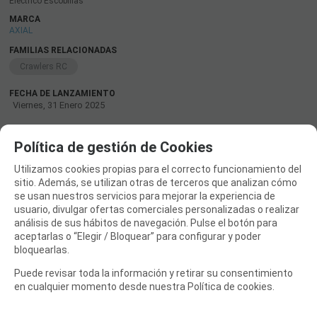
Electrico Escobillas
MARCA
AXIAL
FAMILIAS RELACIONADAS
Crawlers RC
FECHA DE LANZAMIENTO
Viernes, 31 Enero 2025
Política de gestión de Cookies
SOLICITAR MÁS INFO
RECOMENDAR
Utilizamos cookies propias para el correcto funcionamiento del
sitio. Además, se utilizan otras de terceros que analizan cómo
CATÁLOGO
se usan nuestros servicios para mejorar la experiencia de
TIENDA DJI
usuario, divulgar ofertas comerciales personalizadas o realizar
análisis de sus hábitos de navegación. Pulse el botón para
OUTLET LIQUIDACION
aceptarlas o “Elegir / Bloquear” para configurar y poder
bloquearlas.
DRONES Y FPV
Puede revisar toda la información y retirar su consentimiento
AVIONES RC
en cualquier momento desde nuestra Política de cookies.
COCHES RC