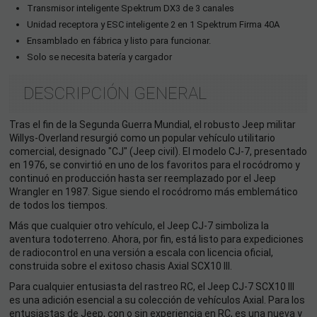
Transmisor inteligente Spektrum DX3 de 3 canales
Unidad receptora y ESC inteligente 2 en 1 Spektrum Firma 40A
Ensamblado en fábrica y listo para funcionar.
Solo se necesita batería y cargador
DESCRIPCIÓN GENERAL
Tras el fin de la Segunda Guerra Mundial, el robusto Jeep militar
Willys-Overland resurgió como un popular vehículo utilitario
comercial, designado "CJ" (Jeep civil). El modelo CJ-7, presentado
en 1976, se convirtió en uno de los favoritos para el rocódromo y
continuó en producción hasta ser reemplazado por el Jeep
Wrangler en 1987. Sigue siendo el rocódromo más emblemático
de todos los tiempos.
Más que cualquier otro vehículo, el Jeep CJ-7 simboliza la
aventura todoterreno. Ahora, por fin, está listo para expediciones
de radiocontrol en una versión a escala con licencia oficial,
construida sobre el exitoso chasis Axial SCX10 III.
Para cualquier entusiasta del rastreo RC, el Jeep CJ-7 SCX10 III
es una adición esencial a su colección de vehículos Axial. Para los
entusiastas de Jeep, con o sin experiencia en RC, es una nueva y