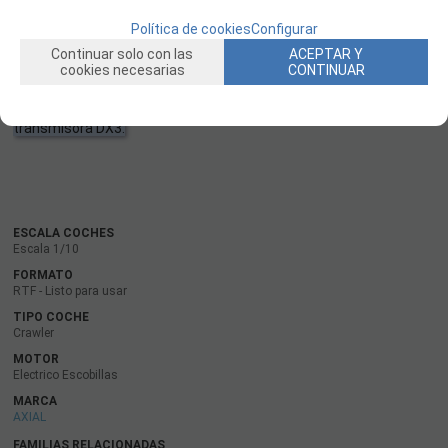
listo para usar, con un sistema de energía de escobillas instalado
Política de cookies
Configurar
de fábrica y una transmisora ​​Spektrum DX3 Smart. Simplemente
añada la batería LiPo 2-3S y el cargador que prefiera. Con una
Continuar solo con las
ACEPTAR Y
cookies necesarias
CONTINUAR
batería Spektrum Smart, podrá aprovechar las funciones de la
tecnología inteligente del sistema de radio, como el seguimiento
del estado de carga de la batería en tiempo real desde la
transmisora ​​DX3.
ESCALA COCHES
Escala 1/10
FORMATO
RTF - Listo para usar
TIPO COCHE
Crawler
MOTOR
Electrico Escobillas
MARCA
AXIAL
FAMILIAS RELACIONADAS