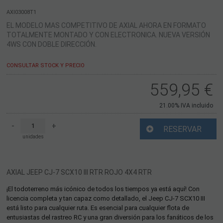
AXI03008T1
EL MODELO MAS COMPETITIVO DE AXIAL AHORA EN FORMATO
TOTALMENTE MONTADO Y CON ELECTRONICA. NUEVA VERSIÓN
4WS CON DOBLE DIRECCIÓN.
CONSULTAR STOCK Y PRECIO
559,95
€
21.00%
IVA incluido
-
+
RESERVAR
unidades
AXIAL JEEP CJ-7 SCX10 III RTR ROJO 4X4 RTR
¡El todoterreno más icónico de todos los tiempos ya está aquí! Con
licencia completa y tan capaz como detallado, el Jeep CJ-7 SCX10 III
está listo para cualquier ruta. Es esencial para cualquier flota de
entusiastas del rastreo RC y una gran diversión para los fanáticos de los