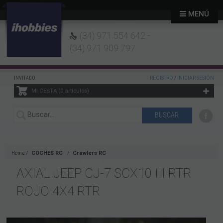
MENÚ
(34) 971 554 642 -
(34) 971 909 797
INVITADO
REGISTRO
/
INICIAR SESIÓN
MI CESTA
0
artículos
Home
COCHES RC
Crawlers RC
AXIAL JEEP CJ-7 SCX10 III RTR
ROJO 4X4 RTR