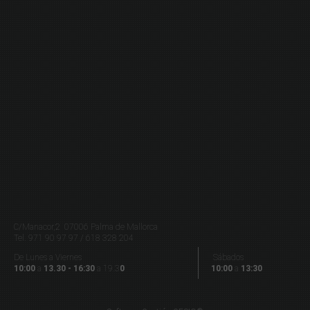
C/Manacor,2 07006 Palma de Mallorca
Tel.
971 90 97 97 / 618 328 204
De Lunes a Viernes
Sábados
10:00
a
13.30 - 16:30
a 19.3
0
10:00
a
13:30