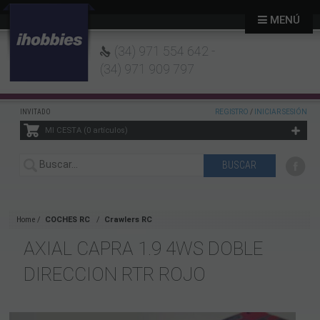
MENÚ
(34) 971 554 642 -
(34) 971 909 797
INVITADO
REGISTRO
/
INICIAR SESIÓN
MI CESTA
0
artículos
Home
COCHES RC
Crawlers RC
AXIAL CAPRA 1.9 4WS DOBLE
DIRECCION RTR ROJO