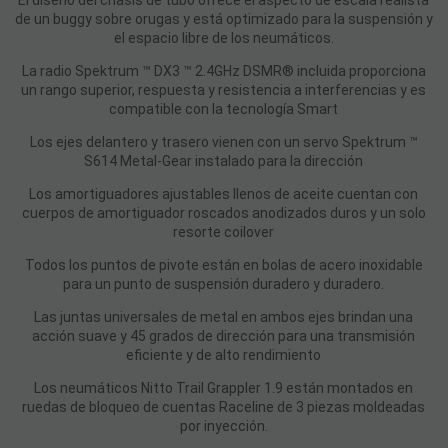
El diseño del chasis de tubo ofrece el aspecto de escala realista
de un buggy sobre orugas y está optimizado para la suspensión y
el espacio libre de los neumáticos.
La radio Spektrum ™ DX3 ™ 2.4GHz DSMR® incluida proporciona
un rango superior, respuesta y resistencia a interferencias y es
compatible con la tecnología Smart
Los ejes delantero y trasero vienen con un servo Spektrum ™
S614 Metal-Gear instalado para la dirección
Los amortiguadores ajustables llenos de aceite cuentan con
cuerpos de amortiguador roscados anodizados duros y un solo
resorte coilover
Todos los puntos de pivote están en bolas de acero inoxidable
para un punto de suspensión duradero y duradero.
Las juntas universales de metal en ambos ejes brindan una
acción suave y 45 grados de dirección para una transmisión
eficiente y de alto rendimiento
Los neumáticos Nitto Trail Grappler 1.9 están montados en
ruedas de bloqueo de cuentas Raceline de 3 piezas moldeadas
por inyección.