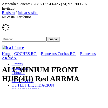
Atención al cliente
(34) 971 554 642 -
(34) 971 909 797
Invitado
Registro
/
Iniciar sesión
Mi cesta
0
artículos
Home
COCHES RC
Repuestos Coches RC
Repuestos
ARRMA
Ofertas
ALUMINIUM FRONT
Actualidad
Contacto
HUB(4U) Red ARRMA
TIENDA DJI
OUTLET LIQUIDACION
DRONES Y FPV
AVIONES RC
COCHES RC
BARCOS RC
HELICOPTEROS RC