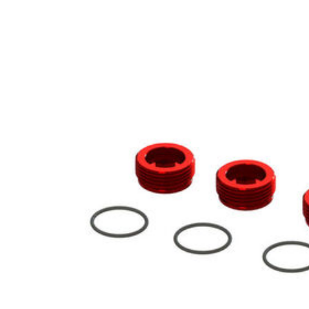
EQUIPOS RC
BATERIAS Y CARGADORES
JUEGOS MESA, CONSTRUCCION, PUZZLES
FILAMENTO IMPRESORA 3D
MOTORES Y ACCESORIOS
CURSOS Y TALLERES
ACCESORIOS, HERRAMIENTAS, PINTURAS,
MATERIALES
MAQUETAS ESTÁTICAS Y COLECCIÓN
ROBOTICA Y GADGETS ELECTRÓNICOS
SLOT Y SCALEXTRIC
TRENES
PATINES
USADOS Y LIQUIDACION
SERVICIOS PRESTADOS
PRESUPUESTOS