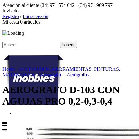
Atención al cliente
(34) 971 554 642 -
(34) 971 909 797
Invitado
Registro
/
Iniciar sesión
Mi cesta
0
artículos
Home
ACCESORIOS, HERRAMIENTAS, PINTURAS,
MATERIALES
Aerografia
Aerógrafos
AEROGRAFO D-103 CON
AGUJAS PRO 0,2-0,3-0,4
Menú contenidos
MENÚ