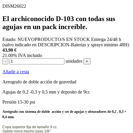
DISM26022
El archiconocido D-103 con todas sus
agujas en un pack increíble.
Estado:
NUEVO
PRODUCTO/S EN STOCK
Entrega 24/48 h
(salvo indicado en DESCRIPCION-Baterias y sprays minimo 48H)
43,90
€
21.00%
IVA incluido
unidades
-
+
Añadir a cesta
Aerografo de doble acción de gravedad
Agujas de 0,2 -0,3 y 0,5 mm y deposito de 9cc
Presión 15-30 psi
Aerógrafo con sistema de doble acción y set de agujas y obturadores de 0,2 , 0,3 +
0,4 mm.
Copa superior fija de tamaño 9 cc.
Salida rosca macho paso 1/8".